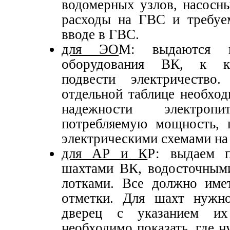
водомерных узлов, насосны
расходы на ГВС и требуе
вводе в ГВС.
для ЭО
М: выдаются 
оборудования ВК, к к
подвести электричеств
отдельной таблице необход
надежности электропи
потребляемую мощность, 
электрическими схемами на
для АР и К
Р: выдаем п
шахтами ВК, водосточными
лотками. Все должно имет
отметки. Для шахт нужно
дверец с указанием и
необходимо показать, где 