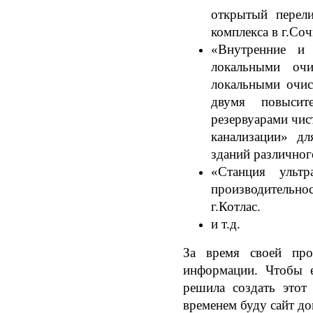
открытый перел
комплекса в г.Соч
«Внутренние и
локальными оч
локальными очис
двумя повысит
резервуарами чис
канализации» дл
зданий различног
«Станция ультр
производительно
г.Котлас.
и т.д.
За время своей про
информации. Чтобы е
решила создать этот
временем буду сайт д